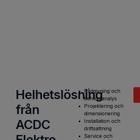
risk för överhettning och brand.
Helhetslösning
Rådgivning och
behovsanalys
från
Projektering och
dimensionering
ACDC
Installation och
driftsättning
Elektro
Service och