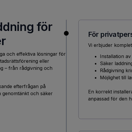
ddning för
För privatpe
r
Vi erbjuder komplet
gga och effektiva lösningar för
Installation a
tadsrättsförening eller
Säker laddnin
ng – från rådgivning och
Rådgivning kri
Möjlighet till
xande efterfrågan på
En korrekt installe
 en genomtänkt och säker
anpassad för den hö