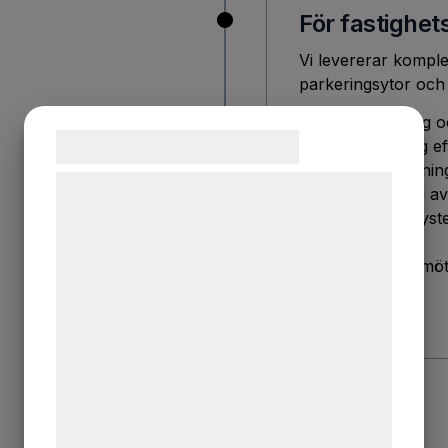
För fastighet
Vi levererar komple
parkeringsytor och
Projektering o
Samtykke til cookies
Anpassning ef
Smarta lösning
Vi og vores samarbejdspartnere bruger
Efterlevnad av
teknologier, herunder cookies, til at
Skalbara syst
indsamle oplysninger om dig til forskellige
Vi hjälper er att m
formål, herunder: Tilpasning af annoncering,
laddmöjligheter.
bedre brugeroplevelse, funktionalitet,
statistik og marketing. Disse oplysninger
kan blive delt med annoncerings- og
analysepartnere, som kan kombinere dem
med data, du tidligere har givet dem eller
de har indsamlet gennem din brug af deres