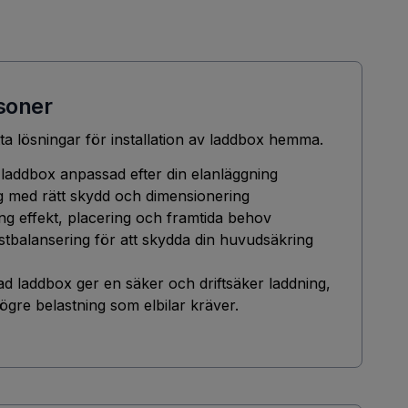
rsoner
ta lösningar för installation av laddbox hemma.
v laddbox anpassad efter din elanläggning
g med rätt skydd och dimensionering
ng effekt, placering och framtida behov
 lastbalansering för att skydda din huvudsäkring
rad laddbox ger en säker och driftsäker laddning,
gre belastning som elbilar kräver.