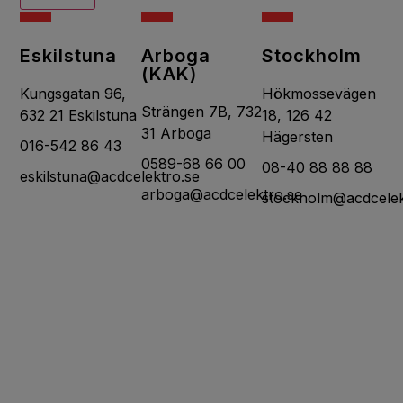
Eskilstuna
Arboga
Stockholm
(KAK)
Kungsgatan 96,
Hökmossevägen
​​​​​​​Strängen 7B, 732
632 21 Eskilstuna
18, 126 42
31 Arboga
Hägersten
016-542 86 43
0589-68 66 00
08-40 88 88 88
eskilstuna@acdcelektro.se​​​​​​​
arboga@acdcelektro.se
stockholm@acdcelek