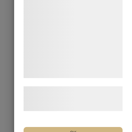
formål, herunder: Tilpasning af annoncering,
bedre brugeroplevelse, funktionalitet,
statistik og marketing. Disse oplysninger
kan blive delt med annoncerings- og
analysepartnere, som kan kombinere dem
med data, du tidligere har givet dem eller
de har indsamlet gennem din brug af deres
tjenester. Ved at klikke på 'OK' giver du
samtykke til disse formål.
Læs mere om vores brug af cookies og
behandling af persondata på vores
hjemmeside.