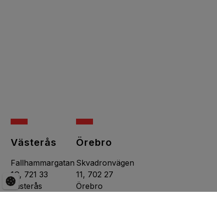
Västerås
Örebro
Fallhammargatan
Skvadronvägen
1C, 721 33
11​​​​, 702 27
Västerås
Örebro
021-470 16 42
019-761 73 24