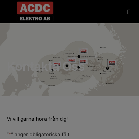
Våra 
Kontakta Oss
Vi vill gärna höra från dig!
”
*
” anger obligatoriska fält