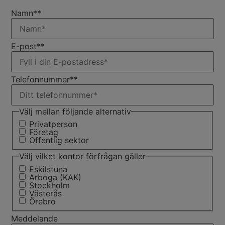
Namn*
*
E-post*
*
Telefonnummer*
*
Välj mellan följande alternativ
Privatperson
Företag
Offentlig sektor
Välj vilket kontor förfrågan gäller
Eskilstuna
Arboga (KAK)
Stockholm
Västerås
Örebro
Meddelande